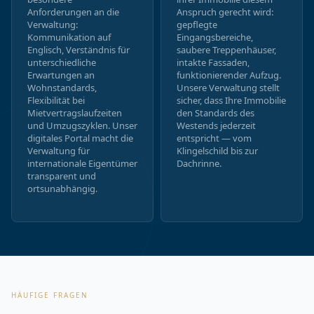
Anforderungen an die
Anspruch gerecht wird:
Verwaltung:
gepflegte
Kommunikation auf
Eingangsbereiche,
Englisch, Verständnis für
saubere Treppenhäuser,
unterschiedliche
intakte Fassaden,
Erwartungen an
funktionierender Aufzug.
Wohnstandards,
Unsere Verwaltung stellt
Flexibilität bei
sicher, dass Ihre Immobilie
Mietvertragslaufzeiten
den Standards des
und Umzugszyklen. Unser
Westends jederzeit
digitales Portal macht die
entspricht — vom
Verwaltung für
Klingelschild bis zur
internationale Eigentümer
Dachrinne.
transparent und
ortsunabhängig.
HÄUFIGE FRAGEN