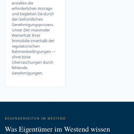
erstellen die
erforderlichen Anträge
und begleiten Sie durch
den behördlichen
Genehmigungsprozess.
Unser Ziel: maximaler
Werterhalt Ihrer
Immobilie innerhalb der
regulatorischen
Rahmenbedingungen —
ohne böse
Überraschungen durch
fehlende
Genehmigungen.
BESONDERHEITEN IM WESTEND
Was Eigentümer im Westend wissen