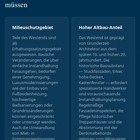
müssen
Milieuschutzgebiet
Hoher Altbau-Anteil
Teile des Westends sind
Das Westend ist geprägt
als
von Gründerzeit-
Erhaltungssatzungsgebiet
Architektur aus dem
ausgewiesen. Bauliche
späten 19. und frühen 20.
Veränderungen, die über
Jahrhundert. Die
einfache Instandhaltung
historische Bausubstanz
hinausgehen, bedürfen
— Stuckfassaden, Erker,
einer Genehmigung.
hohe Decken,
Luxusmodernisierungen
Kastenfenster — erfordert
wie der Einbau von
spezialisierte Handwerker
Fußbodenheizung,
und vorausschauende
hochwertige
Instandhaltungsplanung.
Badsanierungen oder
Regelmäßige
Grundrissänderungen
Fassadeninspektion, die
können eingeschränkt
Pflege historischer
oder untersagt werden.
Treppenhäuser und die
Auch die Umwandlung
Abstimmung mit der
von Miet- in
Denkmalbehörde
Eigentumswohnungen
gehören zum Alltag einer