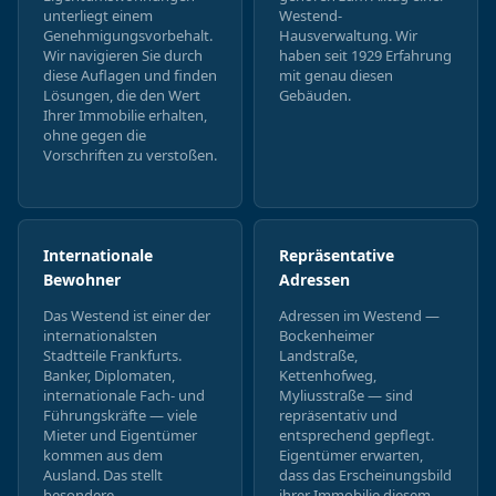
unterliegt einem
Westend-
Genehmigungsvorbehalt.
Hausverwaltung. Wir
Wir navigieren Sie durch
haben seit 1929 Erfahrung
diese Auflagen und finden
mit genau diesen
Lösungen, die den Wert
Gebäuden.
Ihrer Immobilie erhalten,
ohne gegen die
Vorschriften zu verstoßen.
Internationale
Repräsentative
Bewohner
Adressen
Das Westend ist einer der
Adressen im Westend —
internationalsten
Bockenheimer
Stadtteile Frankfurts.
Landstraße,
Banker, Diplomaten,
Kettenhofweg,
internationale Fach- und
Myliusstraße — sind
Führungskräfte — viele
repräsentativ und
Mieter und Eigentümer
entsprechend gepflegt.
kommen aus dem
Eigentümer erwarten,
Ausland. Das stellt
dass das Erscheinungsbild
besondere
ihrer Immobilie diesem